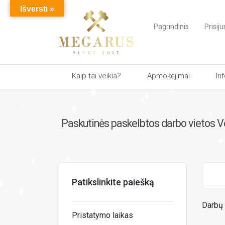
Išversti »
Pagrindinis
Prisiju
Kaip tai veikia?
Apmokėjimai
In
Paskutinės paskelbtos darbo vietos V
Patikslinkite paiešką
Darbų 
Pristatymo laikas