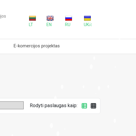
jos
LT
EN
RU
UKR
E-komercijos projektas
Rodyti paslaugas kaip: