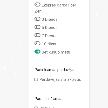
Ekspres darbas per
24h
3 Dienos
5 Dienos
7 Dienos
10 dienų
Bet kuriuo metu
Pasiekiamas pardavėjas
Pardavėjas yra aktyvus
Parsisiunčiamas