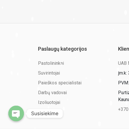
Paslaugų kategorijos
Klie
Pastolininkai
UAB
Suvirintojai
Įm.k
Paieškos specialistai
PVM:
Darbų vadovai
Parti
Kaun
Izoliuotojai
+370
Susisiekime