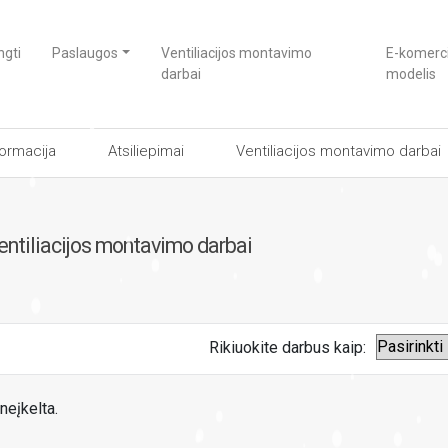
ngti
Paslaugos
Ventiliacijos montavimo
E-komerci
darbai
modelis
formacija
Atsiliepimai
Ventiliacijos montavimo darbai
entiliacijos montavimo darbai
Rikiuokite darbus kaip:
neįkelta.