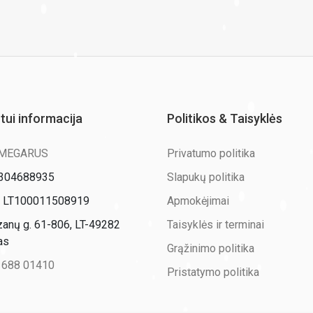
ntui informacija
Politikos & Taisyklės
 MEGARUS
Privatumo politika
: 304688935
Slapukų politika
 LT100011508919
Apmokėjimai
zanų g. 61-806, LT-49282
Taisyklės ir terminai
as
Grąžinimo politika
 688 01410
Pristatymo politika